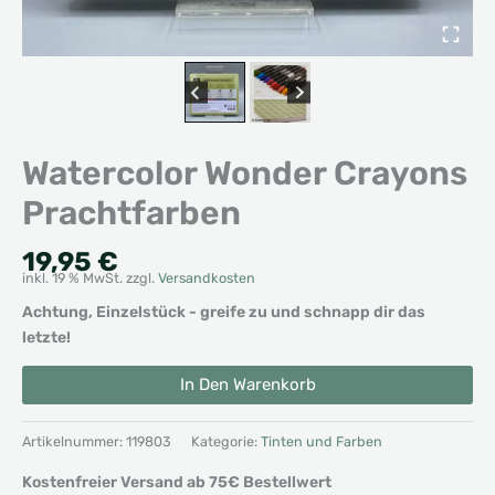
Watercolor Wonder Crayons
Prachtfarben
19,95
€
inkl. 19 % MwSt.
zzgl.
Versandkosten
Achtung, Einzelstück - greife zu und schnapp dir das
letzte!
Watercolor
Alternative:
In Den Warenkorb
Wonder
Crayons
Prachtfarben
Artikelnummer:
119803
Kategorie:
Tinten und Farben
Menge
Kostenfreier Versand ab 75€ Bestellwert