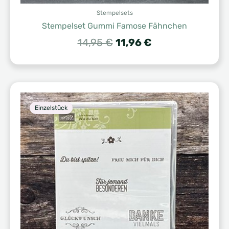
Stempelsets
Stempelset Gummi Famose Fähnchen
Ursprünglicher
Aktueller
14,95
€
11,96
€
Preis
Preis
war:
ist:
14,95 €
11,96 €.
Einzelstück