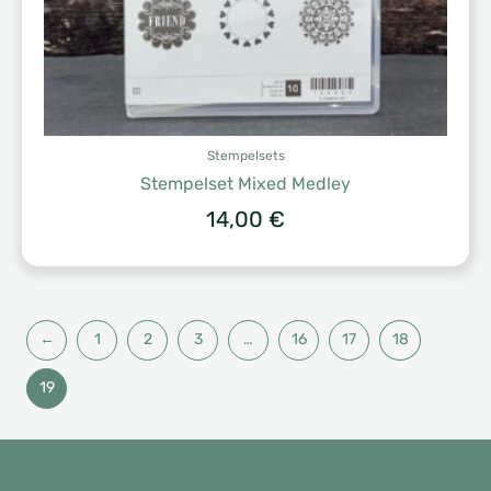
Stempelsets
Stempelset Mixed Medley
14,00
€
←
1
2
3
…
16
17
18
19