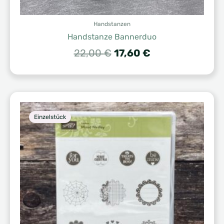
Handstanzen
Handstanze Bannerduo
Ursprünglicher
Aktueller
22,00
€
17,60
€
Preis
Preis
war:
ist:
22,00 €
17,60 €.
Einzelstück