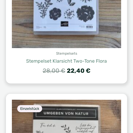
Stempelsets
Stempelset Klarsicht Two-Tone Flora
Ursprünglicher
Aktueller
28,00
€
22,40
€
Preis
Preis
war:
ist:
28,00 €
22,40 €.
Einzelstück