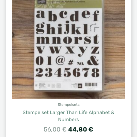
Stempelsets
Stempelset Larger Than Life Alphabet &
Numbers
Ursprünglicher
Aktueller
56,00
€
44,80
€