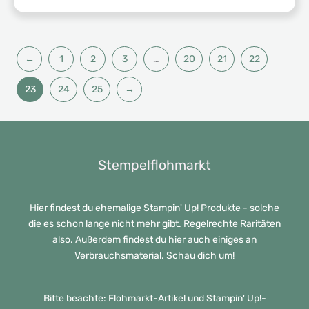
Preis
Preis
war:
ist:
56,00 €
44,80 €.
←
1
2
3
…
20
21
22
23
24
25
→
Stempelflohmarkt
Hier findest du ehemalige Stampin' Up! Produkte - solche
die es schon lange nicht mehr gibt. Regelrechte Raritäten
also. Außerdem findest du hier auch einiges an
Verbrauchsmaterial. Schau dich um!
Bitte beachte: Flohmarkt-Artikel und Stampin' Up!-