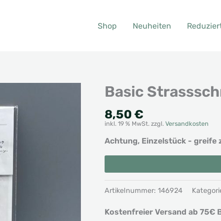
Shop
Neuheiten
Reduzier
Basic Strasssch
8,50
€
inkl. 19 % MwSt.
zzgl.
Versandkosten
Achtung, Einzelstück - greife 
Basic
Alternative:
Strassschmuck
in
Artikelnummer:
146924
Kategori
Rot
Menge
Kostenfreier Versand ab 75€ B