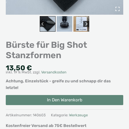
Bürste für Big Shot
Stanzformen
13,50
€
inkl. 19 % MwSt.
zzgl.
Versandkosten
Achtung, Einzelstück - greife zu und schnapp dir das
letzte!
Bürste
Alternative:
In Den Warenkorb
für
Big
Shot
Artikelnummer:
140603
Kategorie:
Werkzeuge
Stanzformen
Kostenfreier Versand ab 75€ Bestellwert
Menge