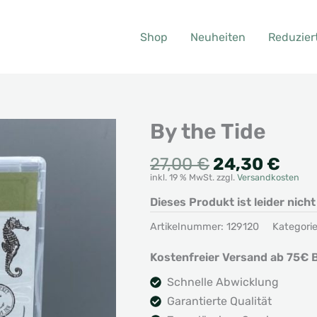
Shop
Neuheiten
Reduzier
By the Tide
Ursprünglic
Aktu
27,00
€
24,30
€
inkl. 19 % MwSt.
zzgl.
Versandkosten
Preis
Prei
war:
ist:
Dieses Produkt ist leider nich
27,00 €
24,3
Artikelnummer:
129120
Kategori
Kostenfreier Versand ab 75€ B
Schnelle Abwicklung
Garantierte Qualität