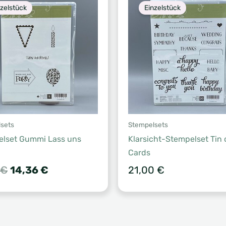
nzelstück
Einzelstück
sets
Stempelsets
lset Gummi Lass uns
Klarsicht-Stempelset Tin 
Cards
Ursprünglicher
Aktueller
€
14,36
€
21,00
€
Preis
Preis
war:
ist:
17,95 €
14,36 €.