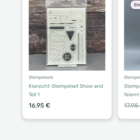
Ei
Stempelsets
Stempel
Klarsicht-Stempelset Show and
Stempe
Tell 1
feiern!
16,95
€
17,95