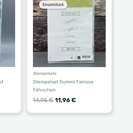
Einzelstück
Stempelsets
of
Stempelset Gummi Famose
Fähnchen
Ursprünglicher
Aktueller
14,95
€
11,96
€
Preis
Preis
war:
ist:
14,95 €
11,96 €.