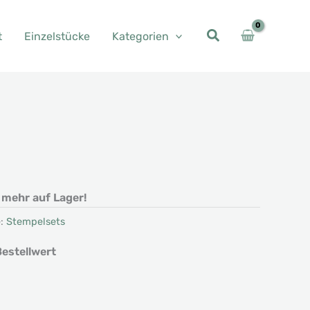
t
Einzelstücke
Kategorien
her
eller
s
t mehr auf Lager!
0 €.
e:
Stempelsets
estellwert