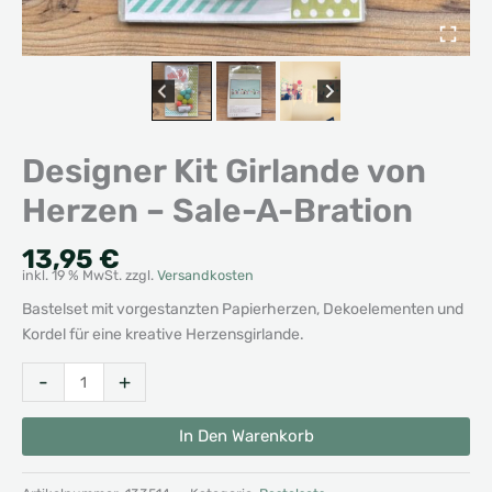
Designer Kit Girlande von
Herzen – Sale-A-Bration
13,95
€
inkl. 19 % MwSt.
zzgl.
Versandkosten
Bastelset mit vorgestanzten Papierherzen, Dekoelementen und
Kordel für eine kreative Herzensgirlande.
Designer
Alternative:
-
+
Kit
Girlande
In Den Warenkorb
von
Herzen