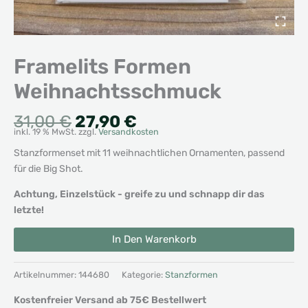
Framelits Formen
Weihnachtsschmuck
Ursprünglicher
Aktueller
31,00
€
27,90
€
inkl. 19 % MwSt.
zzgl.
Versandkosten
Preis
Preis
war:
ist:
Stanzformenset mit 11 weihnachtlichen Ornamenten, passend
31,00 €
27,90 €.
für die Big Shot.
Achtung, Einzelstück - greife zu und schnapp dir das
letzte!
Framelits
Alternative:
In Den Warenkorb
Formen
Weihnachtsschmuck
Menge
Artikelnummer:
144680
Kategorie:
Stanzformen
Kostenfreier Versand ab 75€ Bestellwert