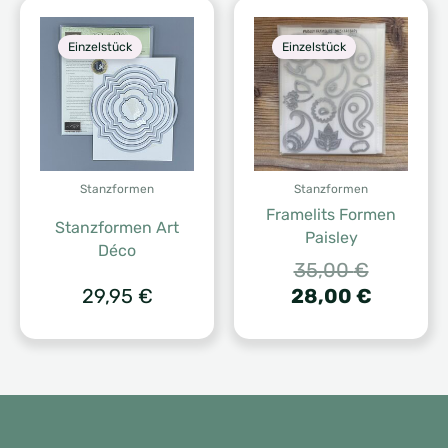
Einzelstück
Einzelstück
Stanzformen
Stanzformen
Framelits Formen
Stanzformen Art
Paisley
Déco
Ursprüng
35,00
€
Preis
Aktuelle
29,95
€
28,00
€
war:
Preis
35,00 €
ist:
28,00 €