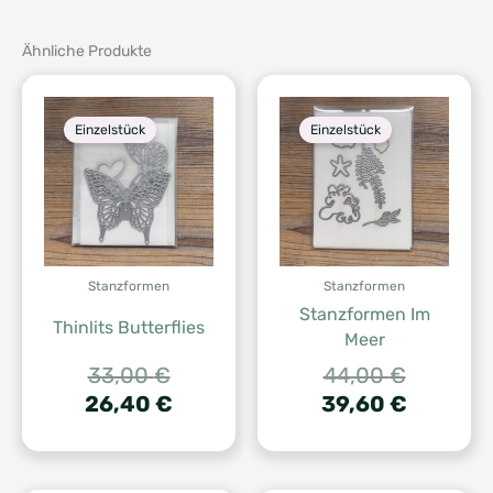
Ähnliche Produkte
Einzelstück
Einzelstück
Stanzformen
Stanzformen
Stanzformen Im
Thinlits Butterflies
Meer
Ursprünglicher
Ursprüng
33,00
€
44,00
€
Preis
Aktueller
Preis
Aktuelle
26,40
€
39,60
€
war:
Preis
war:
Preis
33,00 €
ist:
44,00 €
ist:
26,40 €.
39,60 €.