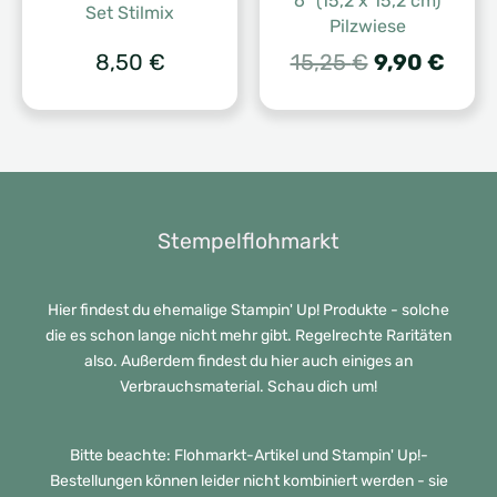
6″ (15,2 x 15,2 cm)
Set Stilmix
Pilzwiese
Ursprünglic
Aktue
8,50
€
15,25
€
9,90
€
Preis
Preis
war:
ist:
15,25 €
9,90 
Stempelflohmarkt
Hier findest du ehemalige Stampin' Up! Produkte - solche
die es schon lange nicht mehr gibt. Regelrechte Raritäten
also. Außerdem findest du hier auch einiges an
Verbrauchsmaterial. Schau dich um!
Bitte beachte: Flohmarkt-Artikel und Stampin' Up!-
Bestellungen können leider nicht kombiniert werden - sie