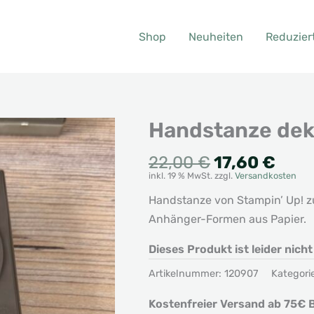
Shop
Neuheiten
Reduzier
Handstanze deko
Ursprünglic
Aktu
22,00
€
17,60
€
inkl. 19 % MwSt.
zzgl.
Versandkosten
Preis
Prei
war:
ist:
Handstanze von Stampin’ Up! z
22,00 €
17,6
Anhänger-Formen aus Papier.
Dieses Produkt ist leider nich
Artikelnummer:
120907
Kategori
Kostenfreier Versand ab 75€ B