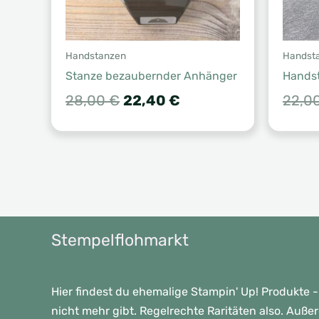
Handstanzen
Handst
Stanze bezaubernder Anhänger
Hands
Ursprünglicher
Aktueller
28,00
€
22,40
€
22,0
Preis
Preis
war:
ist:
28,00 €
22,40 €.
Stempelflohmarkt
Hier findest du ehemalige Stampin' Up! Produkte -
nicht mehr gibt. Regelrechte Raritäten also. Auße