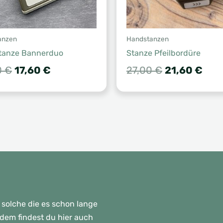
anzen
Handstanzen
tanze Bannerduo
Stanze Pfeilbordüre
Ursprünglicher
Aktueller
Ursprünglic
Aktu
0
€
17,60
€
27,00
€
21,60
€
Preis
Preis
Preis
Prei
war:
ist:
war:
ist:
22,00 €
17,60 €.
27,00 €
21,6
 solche die es schon lange
rdem findest du hier auch