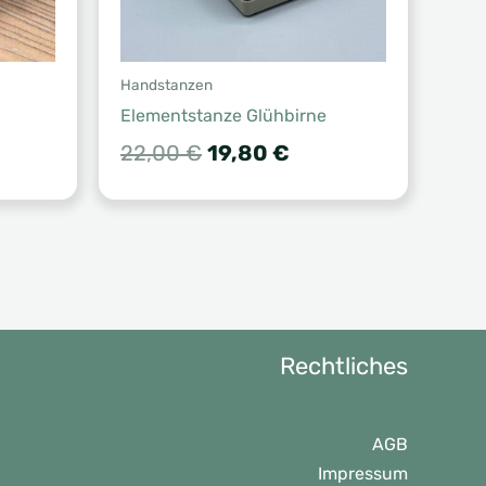
Handstanzen
Elementstanze Glühbirne
her
eller
Ursprünglicher
Aktueller
22,00
€
19,80
€
s
Preis
Preis
war:
ist:
0 €.
22,00 €
19,80 €.
Rechtliches
AGB
Impressum