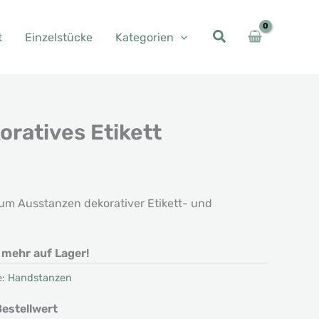
t
Einzelstücke
Kategorien
ratives Etikett
her
eller
s
um Ausstanzen dekorativer Etikett- und
0 €.
t mehr auf Lager!
e:
Handstanzen
estellwert