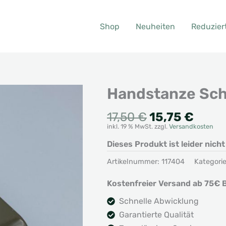
Shop
Neuheiten
Reduzier
Handstanze Sch
Ursprünglic
Aktue
17,50
€
15,75
€
inkl. 19 % MwSt.
zzgl.
Versandkosten
Preis
Preis
war:
ist:
Dieses Produkt ist leider nich
17,50 €
15,75
Artikelnummer:
117404
Kategori
Kostenfreier Versand ab 75€ B
Schnelle Abwicklung
Garantierte Qualität