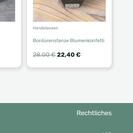
Handstanzen
Bordürenstanze Blumenkonfetti
her
eller
Ursprünglicher
Aktueller
28,00
€
22,40
€
s
Preis
Preis
war:
ist:
0 €.
28,00 €
22,40 €.
Rechtliches