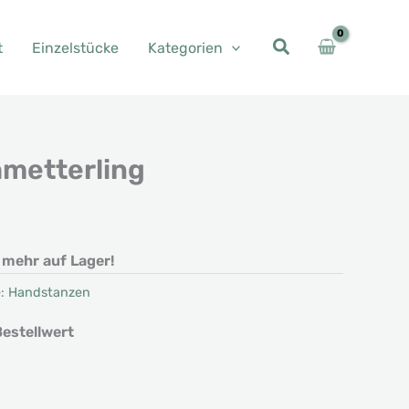
t
Einzelstücke
Kategorien
metterling
her
ller
t mehr auf Lager!
 €.
e:
Handstanzen
estellwert