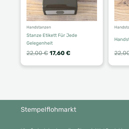
Handstanzen
Handst
Stanze Etikett Für Jede
Hands
Gelegenheit
Ursprünglicher
Aktueller
22,00
€
17,60
€
22,0
Preis
Preis
war:
ist:
22,00 €
17,60 €.
Stempelflohmarkt