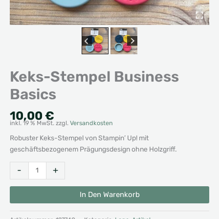
Keks-Stempel Business
Basics
10,00
€
inkl. 19 % MwSt.
zzgl.
Versandkosten
Robuster Keks-Stempel von Stampin’ Up! mit
geschäftsbezogenem Prägungsdesign ohne Holzgriff.
Keks-
Alternative:
-
+
Stempel
Business
In Den Warenkorb
Basics
Menge