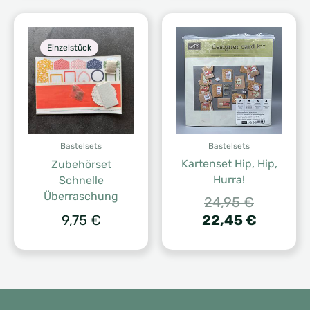
Einzelstück
Bastelsets
Bastelsets
Kartenset Hip, Hip,
Zubehörset
Hurra!
Schnelle
Überraschung
Ursprüng
24,95
€
Preis
Aktuelle
9,75
€
22,45
€
war:
Preis
24,95 €
ist:
22,45 €.