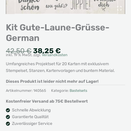
Kit Gute-Laune-Grüsse-
German
Ursprünglicher
Aktueller
42,50
€
38,25
€
inkl. 19 % MwSt.
zzgl.
Versandkosten
Preis
Preis
war:
ist:
Umfangreiches Projektset für 20 Karten mit exklusivem
42,50 €
38,25 €.
Stempelset, Stanzen, Kartenvorlagen und buntem Material.
Dieses Produkt ist leider nicht mehr auf Lager!
Artikelnummer:
140565
Kategorie:
Bastelsets
Kostenfreier Versand ab 75€ Bestellwert
Schnelle Abwicklung
Garantierte Qualität
Zuverlässiger Service