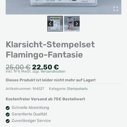
Klarsicht-Stempelset
Flamingo-Fantasie
Ursprünglicher
Aktueller
25,00
€
22,50
€
inkl. 19 % MwSt.
zzgl.
Versandkosten
Preis
Preis
war:
ist:
Dieses Produkt ist leider nicht mehr auf Lager!
25,00 €
22,50 €.
Artikelnummer:
144527
Kategorie:
Stempelsets
Kostenfreier Versand ab 75€ Bestellwert
Schnelle Abwicklung
Garantierte Qualität
Zuverlässiger Service