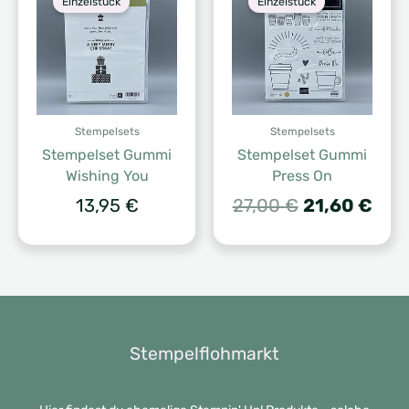
Einzelstück
Einzelstück
Stempelsets
Stempelsets
Stempelset Gummi
Stempelset Gummi
Wishing You
Press On
Ursprünglic
Aktu
13,95
€
27,00
€
21,60
€
Preis
Prei
war:
ist:
27,00 €
21,6
Stempelflohmarkt