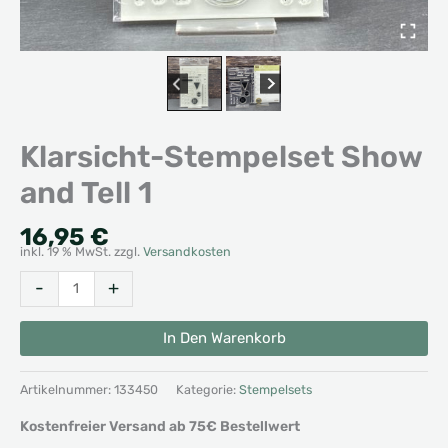
Klarsicht-Stempelset Show
and Tell 1
16,95
€
inkl. 19 % MwSt.
zzgl.
Versandkosten
Klarsicht-
Alternative:
-
+
Stempelset
Show
In Den Warenkorb
and
Tell
Artikelnummer:
133450
Kategorie:
Stempelsets
1
Menge
Kostenfreier Versand ab 75€ Bestellwert