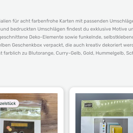
ialien für acht farbenfrohe Karten mit passenden Umschläg
 und bedruckten Umschlägen findest du exklusive Motive un
eschnittene Deko-Elemente sowie funkelnde, selbstklebend
ig gelben Geschenkbox verpackt, die auch kreativ dekoriert w
st farblich zu Blutorange, Curry-Gelb, Gold, Hummelgelb, S
nzelstück