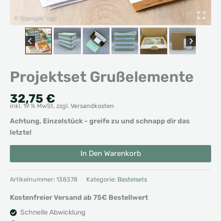
Projektset Grußelemente
32,75
€
inkl. 19 % MwSt.
zzgl.
Versandkosten
Achtung, Einzelstück - greife zu und schnapp dir das
letzte!
Projektset
Alternative:
In Den Warenkorb
Grußelemente
Menge
Artikelnummer:
138378
Kategorie:
Bastelsets
Kostenfreier Versand ab 75€ Bestellwert
Schnelle Abwicklung