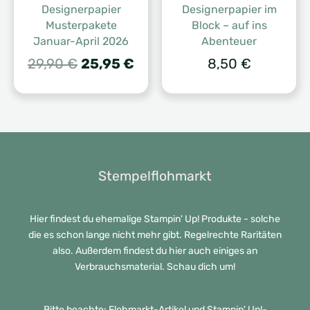
Designerpapier
Designerpapier im
Musterpakete
Block – auf ins
Januar-April 2026
Abenteuer
Ursprünglicher
Aktueller
29,90
€
25,95
€
8,50
€
Preis
Preis
war:
ist:
29,90 €
25,95 €.
Stempelflohmarkt
Hier findest du ehemalige Stampin' Up! Produkte - solche
die es schon lange nicht mehr gibt. Regelrechte Raritäten
also. Außerdem findest du hier auch einiges an
Verbrauchsmaterial. Schau dich um!
Bitte beachte: Flohmarkt-Artikel und Stampin' Up!-