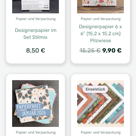
Papier und Verpackung
Papier und Verpackung
Designerpapier 6 x
Designerpapier im
6″ (15,2 x 15,2 cm)
Set Stilmix
Pilzwiese
Ursprünglic
Aktue
8,50
€
15,25
€
9,90
€
Preis
Preis
war:
ist:
15,25 €
9,90 
Einzelstück
Papier und Verpackung
Papier und Verpackung