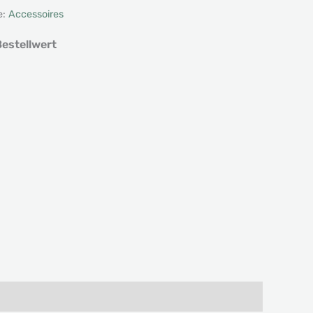
e:
Accessoires
estellwert