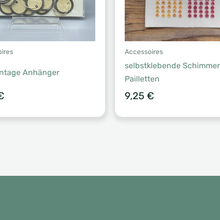
ires
Accessoires
selbstklebende Schimmer
intage Anhänger
Pailletten
€
9,25
€