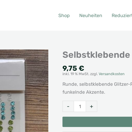
Shop
Neuheiten
Reduzier
Selbstklebende 
9,75
€
inkl. 19 % MwSt.
zzgl.
Versandkosten
Runde, selbstklebende Glitzer-
funkelnde Akzente.
Selbstklebende
Alternative:
-
+
Glitzer-
Pailletten
Menge