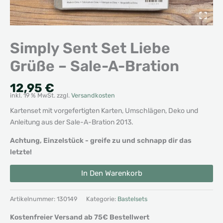
Simply Sent Set Liebe
Grüße – Sale-A-Bration
12,95
€
inkl. 19 % MwSt.
zzgl.
Versandkosten
Kartenset mit vorgefertigten Karten, Umschlägen, Deko und
Anleitung aus der Sale-A-Bration 2013.
Achtung, Einzelstück - greife zu und schnapp dir das
letzte!
Simply
Alternative:
In Den Warenkorb
Sent
Set
Liebe
Artikelnummer:
130149
Kategorie:
Bastelsets
Grüße
Kostenfreier Versand ab 75€ Bestellwert
-