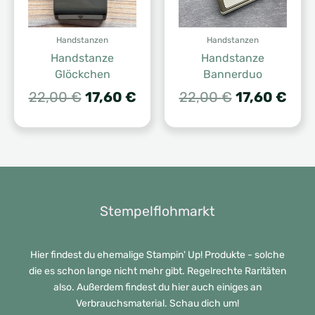
Handstanzen
Handstanzen
Handstanze
Handstanze
Glöckchen
Bannerduo
Ursprünglicher
Aktueller
Ursprünglic
Aktu
22,00
€
17,60
€
22,00
€
17,60
€
Preis
Preis
Preis
Prei
war:
ist:
war:
ist:
22,00 €
17,60 €.
22,00 €
17,6
Stempelflohmarkt
Hier findest du ehemalige Stampin' Up! Produkte - solche
die es schon lange nicht mehr gibt. Regelrechte Raritäten
also. Außerdem findest du hier auch einiges an
Verbrauchsmaterial. Schau dich um!