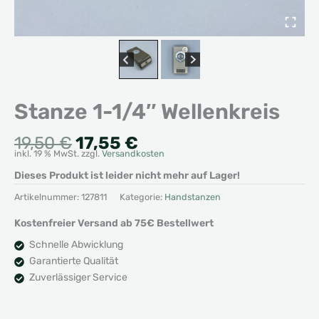
Stanze 1-1/4″ Wellenkreis
Ursprünglicher
Aktueller
19,50
€
17,55
€
inkl. 19 % MwSt.
zzgl.
Versandkosten
Preis
Preis
war:
ist:
Dieses Produkt ist leider nicht mehr auf Lager!
19,50 €
17,55 €.
Artikelnummer:
127811
Kategorie:
Handstanzen
Kostenfreier Versand ab 75€ Bestellwert
Schnelle Abwicklung
Garantierte Qualität
Zuverlässiger Service