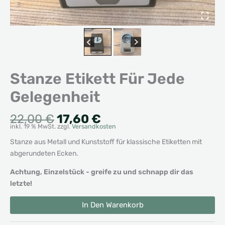
Stanze Etikett Für Jede
Gelegenheit
Ursprünglicher
Aktueller
22,00
€
17,60
€
inkl. 19 % MwSt.
zzgl.
Versandkosten
Preis
Preis
war:
ist:
Stanze aus Metall und Kunststoff für klassische Etiketten mit
22,00 €
17,60 €.
abgerundeten Ecken.
Achtung, Einzelstück - greife zu und schnapp dir das
letzte!
Stanze
Alternative:
In Den Warenkorb
Etikett
Für