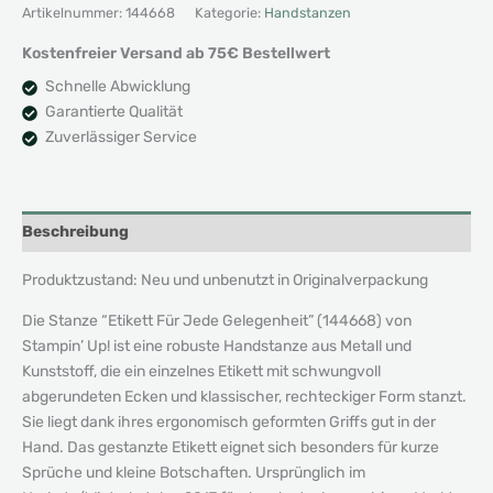
Jede
Artikelnummer:
144668
Kategorie:
Handstanzen
Gelegenheit
Kostenfreier Versand ab 75€ Bestellwert
Menge
Schnelle Abwicklung
Garantierte Qualität
Zuverlässiger Service
Beschreibung
Produktzustand: Neu und unbenutzt in Originalverpackung
Die Stanze “Etikett Für Jede Gelegenheit” (144668) von
Stampin’ Up! ist eine robuste Handstanze aus Metall und
Kunststoff, die ein einzelnes Etikett mit schwungvoll
abgerundeten Ecken und klassischer, rechteckiger Form stanzt.
Sie liegt dank ihres ergonomisch geformten Griffs gut in der
Hand. Das gestanzte Etikett eignet sich besonders für kurze
Sprüche und kleine Botschaften. Ursprünglich im