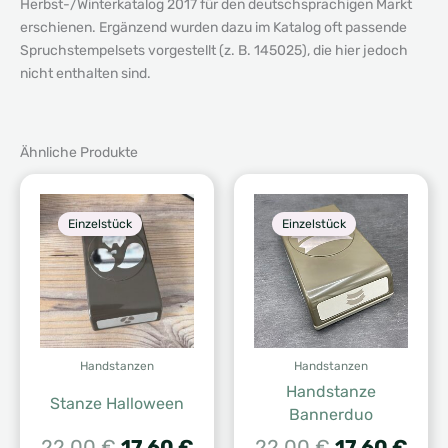
Herbst-/Winterkatalog 2017 für den deutschsprachigen Markt
erschienen. Ergänzend wurden dazu im Katalog oft passende
Spruchstempelsets vorgestellt (z. B. 145025), die hier jedoch
nicht enthalten sind.
Ähnliche Produkte
Einzelstück
Einzelstück
Handstanzen
Handstanzen
Handstanze
Stanze Halloween
Bannerduo
Ursprünglicher
Aktueller
Ursprünglic
Aktu
22,00
€
17,60
€
22,00
€
17,60
€