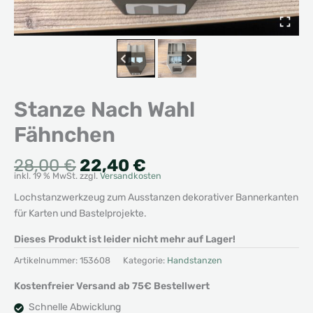
Stanze Nach Wahl
Fähnchen
Ursprünglicher
Aktueller
28,00
€
22,40
€
inkl. 19 % MwSt.
zzgl.
Versandkosten
Preis
Preis
war:
ist:
Lochstanzwerkzeug zum Ausstanzen dekorativer Bannerkanten
28,00 €
22,40 €.
für Karten und Bastelprojekte.
Dieses Produkt ist leider nicht mehr auf Lager!
Artikelnummer:
153608
Kategorie:
Handstanzen
Kostenfreier Versand ab 75€ Bestellwert
Schnelle Abwicklung