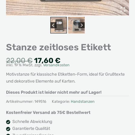
Stanze zeitloses Etikett
Ursprünglicher
Aktueller
22,00
€
17,60
€
inkl. 19 % MwSt.
zzgl.
Versandkosten
Preis
Preis
war:
ist:
Motivstanze für klassische Etiketten-Form, ideal für Grußtexte
22,00 €
17,60 €.
und dekorative Elemente auf Karten.
Dieses Produkt ist leider nicht mehr auf Lager!
Artikelnummer:
149516
Kategorie:
Handstanzen
Kostenfreier Versand ab 75€ Bestellwert
Schnelle Abwicklung
Garantierte Qualität