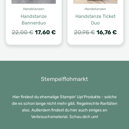
Handstanzen
Handstanzen
Handstanze
Handstanze Ticket
Bannerduo
Duo
Ursprünglicher
Aktueller
Ursprünglic
Aktu
22,00
€
17,60
€
20,95
€
16,76
€
Preis
Preis
Preis
Prei
war:
ist:
war:
ist:
22,00 €
17,60 €.
20,95 €
16,7
Stempelflohmarkt
Hier findest du ehemalige Stampin' Up! Produkte - solche
die es schon lange nicht mehr gibt. Regelrechte Raritäten
also. Außerdem findest du hier auch einiges an
Verbrauchsmaterial. Schau dich um!