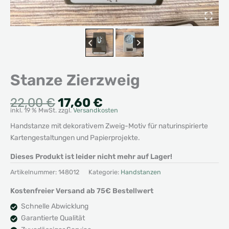
Stanze Zierzweig
Ursprünglicher
Aktueller
22,00
€
17,60
€
inkl. 19 % MwSt.
zzgl.
Versandkosten
Preis
Preis
war:
ist:
Handstanze mit dekorativem Zweig-Motiv für naturinspirierte
22,00 €
17,60 €.
Kartengestaltungen und Papierprojekte.
Dieses Produkt ist leider nicht mehr auf Lager!
Artikelnummer:
148012
Kategorie:
Handstanzen
Kostenfreier Versand ab 75€ Bestellwert
Schnelle Abwicklung
Garantierte Qualität