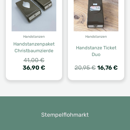
Handstanzen
Handstanzen
Handstanzenpaket
Handstanze Ticket
Christbaumzierde
Duo
Ursprünglicher
41,00
€
Preis
Aktueller
Ursprünglic
Aktu
36,90
€
20,95
€
16,76
€
war:
Preis
Preis
Prei
41,00 €
ist:
war:
ist:
36,90 €.
20,95 €
16,7
Stempelflohmarkt