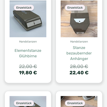
Einzelstück
Einzelstück
Handstanzen
Handstanzen
Stanze
Elementstanze
bezaubernder
Glühbirne
Anhänger
Ursprünglicher
Ursprüng
22,00
€
28,00
€
Preis
Aktueller
Preis
Aktuelle
19,80
€
22,40
€
war:
Preis
war:
Preis
22,00 €
ist:
28,00 €
ist:
19,80 €.
22,40 €
Einzelstück
Einzelstück