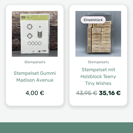
Einzelstück
Stempelsets
Stempelsets
Stempelset mit
Stempelset Gummi
Holzblock Teeny
Madison Avenue
Tiny Wishes
Ursprünglic
Aktu
4,00
€
43,95
€
35,16
€
Preis
Prei
war:
ist:
43,95 €
35,1