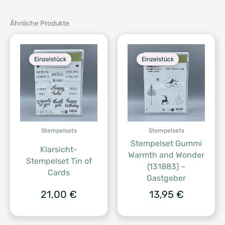
Ähnliche Produkte
Einzelstück
Einzelstück
Stempelsets
Stempelsets
Stempelset Gummi
Klarsicht-
Warmth and Wonder
Stempelset Tin of
(131883) –
Cards
Gastgeber
21,00
€
13,95
€