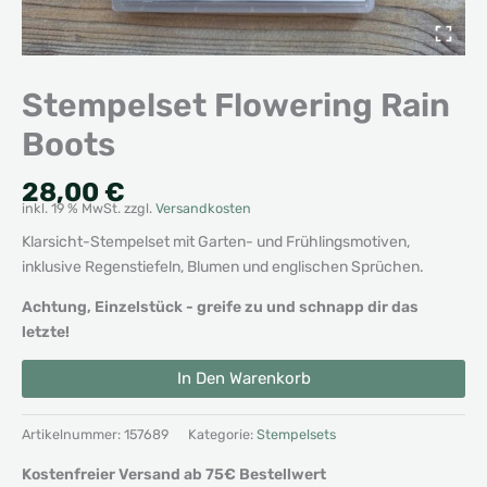
Stempelset Flowering Rain
Boots
28,00
€
inkl. 19 % MwSt.
zzgl.
Versandkosten
Klarsicht-Stempelset mit Garten- und Frühlingsmotiven,
inklusive Regenstiefeln, Blumen und englischen Sprüchen.
Achtung, Einzelstück - greife zu und schnapp dir das
letzte!
Stempelset
Alternative:
In Den Warenkorb
Flowering
Rain
Boots
Artikelnummer:
157689
Kategorie:
Stempelsets
Menge
Kostenfreier Versand ab 75€ Bestellwert