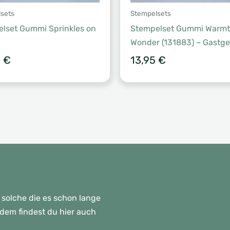
sets
Stempelsets
lset Gummi Sprinkles on
Stempelset Gummi Warmt
Wonder (131883) – Gastg
0
€
13,95
€
 solche die es schon lange
rdem findest du hier auch