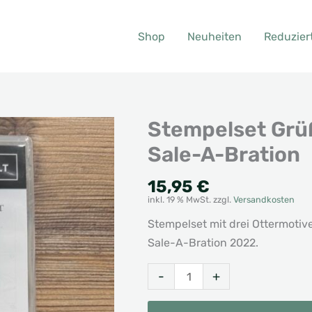
Shop
Neuheiten
Reduzier
Stempelset Grüß
Sale-A-Bration
15,95
€
inkl. 19 % MwSt.
zzgl.
Versandkosten
Stempelset mit drei Ottermoti
Sale-A-Bration 2022.
Stempelset
Alternative:
-
+
Grüße
aus