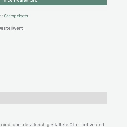
In Den Warenkorb
e:
Stempelsets
estellwert
iedliche, detailreich gestaltete Ottermotive und