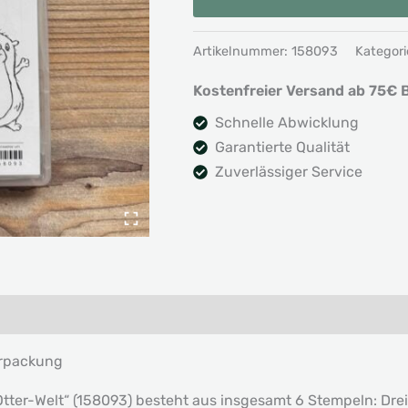
der
Otter-
Artikelnummer:
158093
Kategori
Welt
Kostenfreier Versand ab 75€ B
-
Sale-
Schnelle Abwicklung
A-
Garantierte Qualität
Bration
Zuverlässiger Service
Menge
erpackung
ter-Welt“ (158093) besteht aus insgesamt 6 Stempeln: Drei n