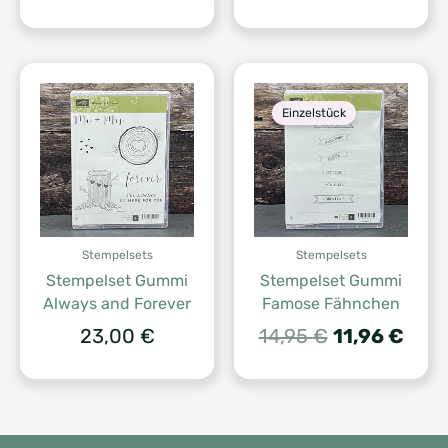
Einzelstück
Stempelsets
Stempelsets
Stempelset Gummi
Stempelset Gummi
Always and Forever
Famose Fähnchen
Ursprünglic
Aktu
23,00
€
14,95
€
11,96
€
Preis
Prei
war:
ist:
14,95 €
11,96