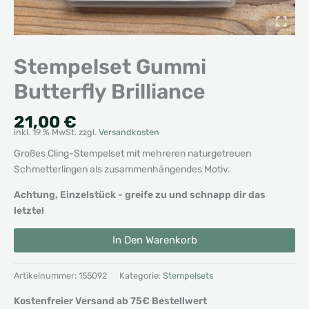
Stempelset Gummi
Butterfly Brilliance
21,00
€
inkl. 19 % MwSt.
zzgl.
Versandkosten
Großes Cling-Stempelset mit mehreren naturgetreuen
Schmetterlingen als zusammenhängendes Motiv.
Achtung, Einzelstück - greife zu und schnapp dir das
letzte!
Stempelset
Alternative:
In Den Warenkorb
Gummi
Butterfly
Brilliance
Artikelnummer:
155092
Kategorie:
Stempelsets
Menge
Kostenfreier Versand ab 75€ Bestellwert