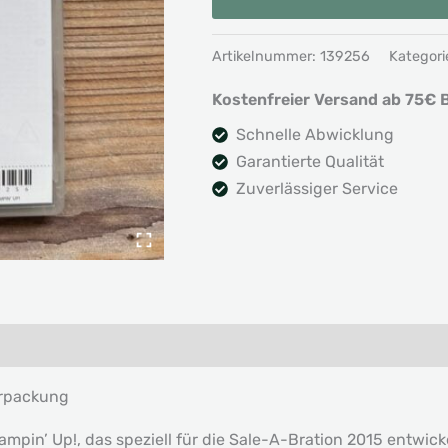
Für
Dich
Artikelnummer:
139256
Kategori
-
Kostenfreier Versand ab 75€ B
Sale-
A-
Schnelle Abwicklung
Bration
Garantierte Qualität
Menge
Zuverlässiger Service
erpackung
pin’ Up!, das speziell für die Sale-A-Bration 2015 entwicke