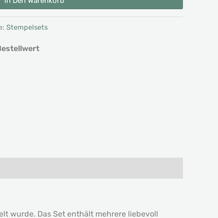
In Den Warenkorb
e:
Stempelsets
estellwert
lt wurde. Das Set enthält mehrere liebevoll