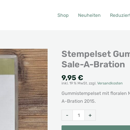
Shop
Neuheiten
Reduzier
Stempelset Gum
Sale-A-Bration
9,95
€
inkl. 19 % MwSt.
zzgl.
Versandkosten
Gummistempelset mit floralen 
A-Bration 2015.
Stempelset
Alternative:
-
+
Gummi
Dankbar