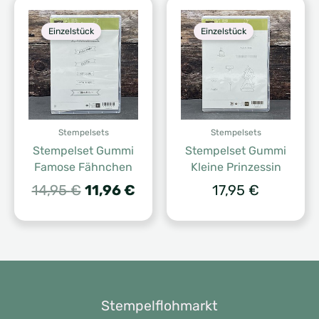
Einzelstück
Einzelstück
Stempelsets
Stempelsets
Stempelset Gummi
Stempelset Gummi
Famose Fähnchen
Kleine Prinzessin
Ursprünglicher
Aktueller
14,95
€
11,96
€
17,95
€
Preis
Preis
war:
ist:
14,95 €
11,96 €.
Stempelflohmarkt