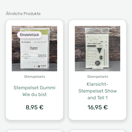
Ähnliche Produkte
Einzelstück
Stempelsets
Stempelsets
Klarsicht-
Stempelset Gummi
Stempelset Show
Wie du bist
and Tell 1
8,95
€
16,95
€