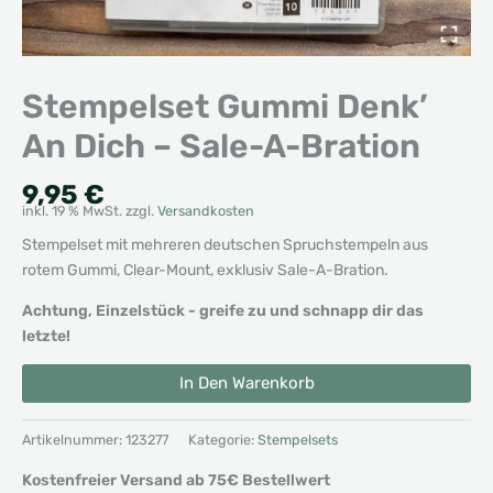
Stempelset Gummi Denk’
An Dich – Sale-A-Bration
9,95
€
inkl. 19 % MwSt.
zzgl.
Versandkosten
Stempelset mit mehreren deutschen Spruchstempeln aus
rotem Gummi, Clear-Mount, exklusiv Sale-A-Bration.
Achtung, Einzelstück - greife zu und schnapp dir das
letzte!
Stempelset
Alternative:
In Den Warenkorb
Gummi
Denk'
An
Artikelnummer:
123277
Kategorie:
Stempelsets
Dich
Kostenfreier Versand ab 75€ Bestellwert
-