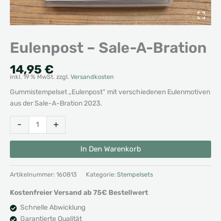
Eulenpost – Sale-A-Bration
14,95
€
inkl. 19 % MwSt.
zzgl.
Versandkosten
Gummistempelset „Eulenpost“ mit verschiedenen Eulenmotiven
aus der Sale-A-Bration 2023.
Eulenpost
Alternative:
-
+
-
Sale-
In Den Warenkorb
A-
Bration
Artikelnummer:
160813
Kategorie:
Stempelsets
Menge
Kostenfreier Versand ab 75€ Bestellwert
Schnelle Abwicklung
Garantierte Qualität