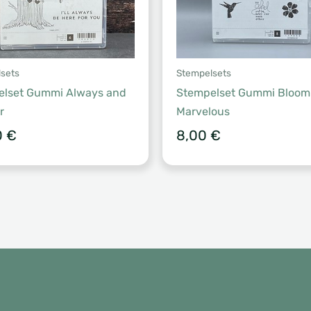
sets
Stempelsets
elset Gummi Always and
Stempelset Gummi Bloomi
r
Marvelous
0
€
8,00
€