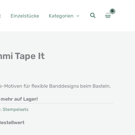
t
Einzelstücke
Kategorien
mi Tape It
her
eller
s
-Motiven für flexible Banddesigns beim Basteln.
6 €.
t mehr auf Lager!
e:
Stempelsets
estellwert