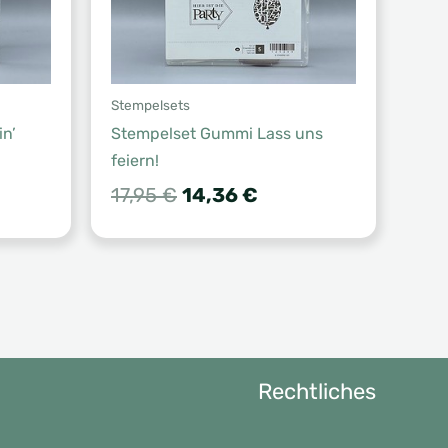
Stempelsets
n’
Stempelset Gummi Lass uns
feiern!
Ursprünglicher
Aktueller
17,95
€
14,36
€
Preis
Preis
war:
ist:
17,95 €
14,36 €.
Rechtliches