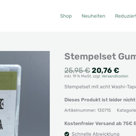
Shop
Neuheiten
Reduzier
Stempelset Gum
Ursprünglic
Aktu
25,95
€
20,76
€
inkl. 19 % MwSt.
zzgl.
Versandkosten
Preis
Prei
war:
ist:
Stempelset mit acht Washi-Tape
25,95 €
20,7
Dieses Produkt ist leider nich
Artikelnummer:
130715
Kategori
Kostenfreier Versand ab 75€ B
Schnelle Abwicklung