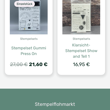
Einzelstück
Stempelsets
Stempelsets
Klarsicht-
Stempelset Gummi
Stempelset Show
Press On
and Tell 1
Ursprünglicher
Aktueller
27,00
€
21,60
€
16,95
€
Preis
Preis
war:
ist:
27,00 €
21,60 €.
Stempelflohmarkt