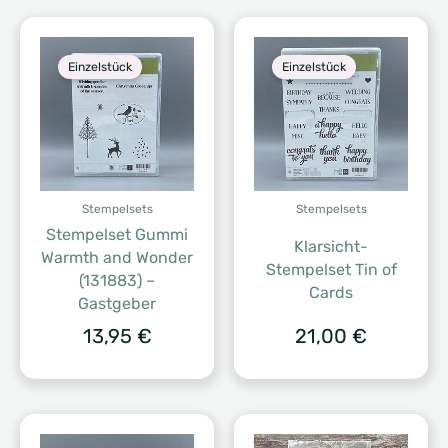
Einzelstück
Einzelstück
Stempelsets
Stempelsets
Stempelset Gummi
Klarsicht-
Warmth and Wonder
Stempelset Tin of
(131883) –
Cards
Gastgeber
13,95
€
21,00
€