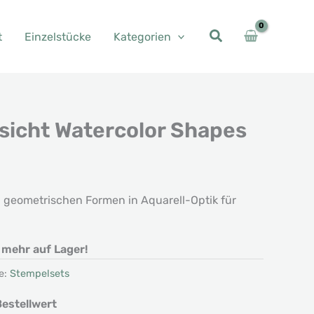
t
Einzelstücke
Kategorien
sicht Watercolor Shapes
her
eller
s
 geometrischen Formen in Aquarell-Optik für
00 €.
.
t mehr auf Lager!
e:
Stempelsets
estellwert