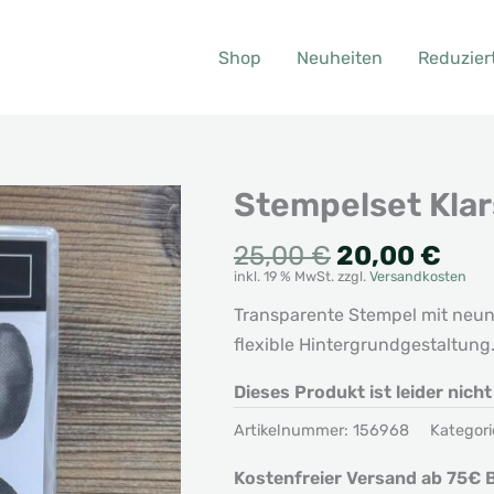
Shop
Neuheiten
Reduzier
Stempelset Klar
Ursprünglic
Aktu
25,00
€
20,00
€
inkl. 19 % MwSt.
zzgl.
Versandkosten
Preis
Prei
war:
ist:
Transparente Stempel mit neun
25,00 €
20,
flexible Hintergrundgestaltung
Dieses Produkt ist leider nich
Artikelnummer:
156968
Kategori
Kostenfreier Versand ab 75€ B