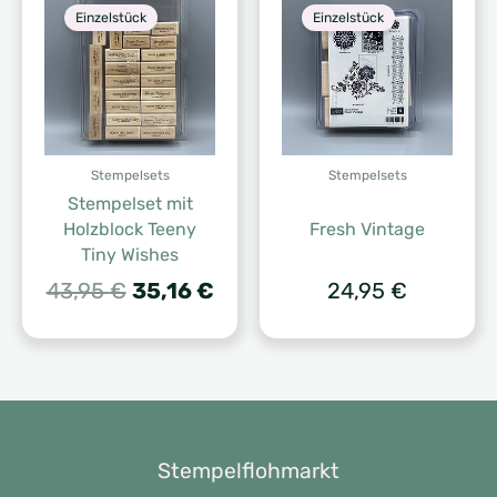
Einzelstück
Einzelstück
Stempelsets
Stempelsets
Stempelset mit
Holzblock Teeny
Fresh Vintage
Tiny Wishes
Ursprünglicher
Aktueller
43,95
€
35,16
€
24,95
€
Preis
Preis
war:
ist:
43,95 €
35,16 €.
Stempelflohmarkt