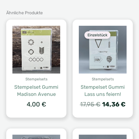
Ähnliche Produkte
Einzelstück
Stempelsets
Stempelsets
Stempelset Gummi
Stempelset Gummi
Madison Avenue
Lass uns feiern!
Ursprünglich
Aktu
4,00
€
17,95
€
14,36
€
Preis
Prei
war:
ist:
17,95 €
14,3