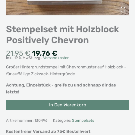
Stempelset mit Holzblock
Positively Chevron
Ursprünglicher
Aktueller
21,95
€
19,76
€
inkl. 19 % MwSt.
zzgl.
Versandkosten
Preis
Preis
war:
ist:
Großer Hintergrundstempel mit Chevronmuster auf Holzblock –
21,95 €
19,76 €.
für auffällige Zickzack-Hintergründe.
Achtung, Einzelstück - greife zu und schnapp dir das
letzte!
Stempelset
Alternative:
In Den Warenkorb
mit
Holzblock
Positively
Artikelnummer:
130496
Kategorie:
Stempelsets
Chevron
Kostenfreier Versand ab 75€ Bestellwert
Menge