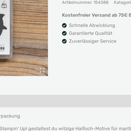
Artikelnummer:
154388
Kategori
Menge
Kostenfreier Versand ab 75€ B
Schnelle Abwicklung
Garantierte Qualität
Zuverlässiger Service
erpackung
tampin’ Up! gestaltest du witzige Haifisch-Motive für mari