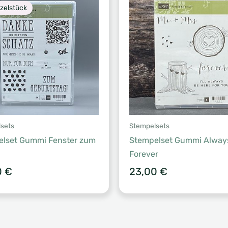
nzelstück
sets
Stempelsets
elset Gummi Fenster zum
Stempelset Gummi Alway
Forever
0
€
23,00
€