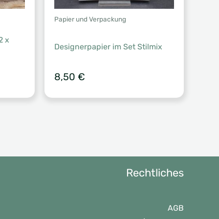
Papier und Verpackung
2 x
Designerpapier im Set Stilmix
er
ler
8,50
€
.
Rechtliches
AGB