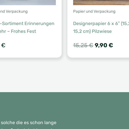
und Verpackung
Papier und Verpackung
-Sortiment Erinnerungen
Designerpapier 6 x 6″ (15,
hr – Frohes Fest
15,2 cm) Pilzwiese
Ursprünglich
Aktuel
5
€
15,25
€
9,90
€
Preis
Preis
war:
ist:
15,25 €
9,90 €
 solche die es schon lange