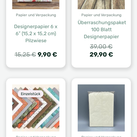
Papier und Verpackung
Papier und Verpackung
Überraschungspaket
Designerpapier 6 x
100 Blatt
6″ (15,2 x 15,2 cm)
Designerpapier
Pilzwiese
Ursprüng
39,00
€
Ursprünglicher
Aktueller
Preis
Aktuelle
15,25
€
9,90
€
29,90
€
Preis
Preis
war:
Preis
war:
ist:
39,00 €
ist:
15,25 €
9,90 €.
29,90 €.
Einzelstück