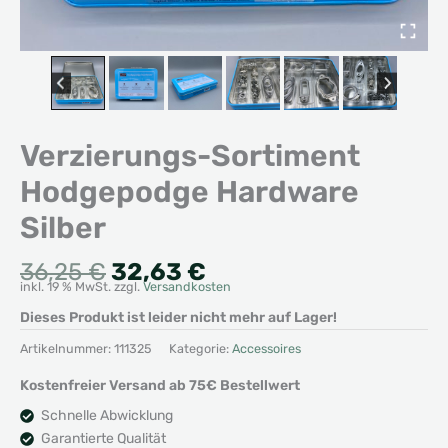
Verzierungs-Sortiment
Hodgepodge Hardware
Silber
Ursprünglicher
Aktueller
36,25
€
32,63
€
inkl. 19 % MwSt.
zzgl.
Versandkosten
Preis
Preis
war:
ist:
Dieses Produkt ist leider nicht mehr auf Lager!
36,25 €
32,63 €.
Artikelnummer:
111325
Kategorie:
Accessoires
Kostenfreier Versand ab 75€ Bestellwert
Schnelle Abwicklung
Garantierte Qualität