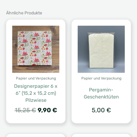
Ähnliche Produkte
Papier und Verpackung
Papier und Verpackung
Designerpapier 6 x
Pergamin-
6″ (15,2 x 15,2 cm)
Geschenktüten
Pilzwiese
Ursprünglicher
Aktueller
15,25
€
9,90
€
5,00
€
Preis
Preis
war:
ist:
15,25 €
9,90 €.