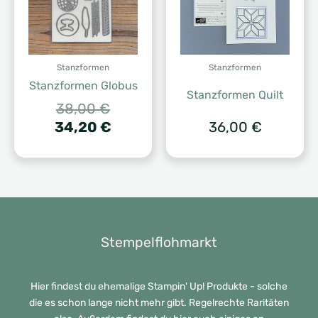
Stanzformen
Stanzformen
Stanzformen Globus
Stanzformen Quilt
Ursprünglicher
38,00
€
Preis
Aktueller
34,20
€
36,00
€
war:
Preis
38,00 €
ist:
34,20 €.
Stempelflohmarkt
Hier findest du ehemalige Stampin' Up! Produkte - solche
die es schon lange nicht mehr gibt. Regelrechte Raritäten