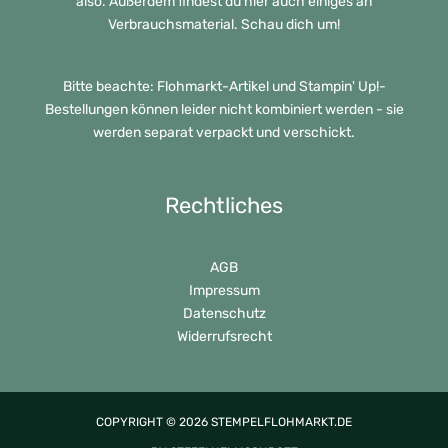
also. Außerdem findest du hier auch einiges an
Verbrauchsmaterial. Schau dich um!
Bitte beachte: Flohmarkt-Artikel und Stampin' Up!-
Bestellungen können leider nicht kombiniert werden - sie
werden separat verpackt und verschickt.
Rechtliches
AGB
Impressum
Datenschutz
Widerrufsrecht
COPYRIGHT © 2026 STEMPELFLOHMARKT.DE