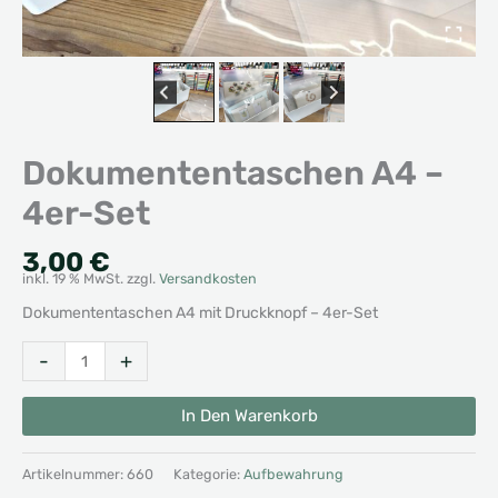
Dokumententaschen A4 –
4er-Set
3,00
€
inkl. 19 % MwSt.
zzgl.
Versandkosten
Dokumententaschen A4 mit Druckknopf – 4er-Set
Dokumententaschen
Alternative:
-
+
A4
–
In Den Warenkorb
4er-
Set
Artikelnummer:
660
Kategorie:
Aufbewahrung
Menge