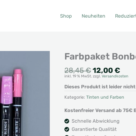
Shop
Neuheiten
Reduzier
Farbpaket Bonb
Ursprünglic
Aktu
28,45
€
12,00
€
inkl. 19 % MwSt.
zzgl.
Versandkosten
Preis
Prei
war:
ist:
Dieses Produkt ist leider nich
28,45 €
12,0
Kategorie:
Tinten und Farben
Kostenfreier Versand ab 75€ B
Schnelle Abwicklung
Garantierte Qualität