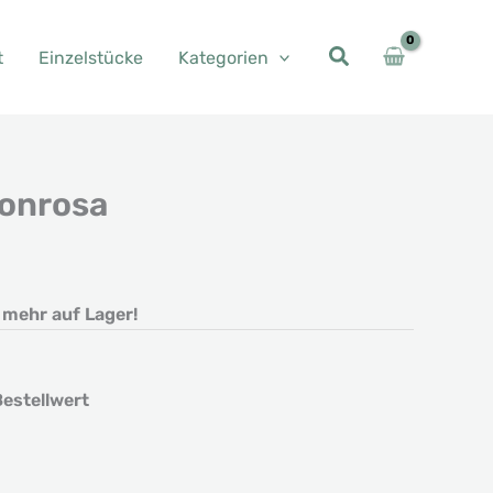
t
Einzelstücke
Kategorien
onrosa
her
eller
s
t mehr auf Lager!
0 €.
estellwert