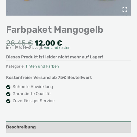
Farbpaket Mangogelb
Ursprünglicher
Aktueller
28,45
€
12,00
€
inkl. 19 % MwSt.
zzgl.
Versandkosten
Preis
Preis
war:
ist:
Dieses Produkt ist leider nicht mehr auf Lager!
28,45 €
12,00 €.
Kategorie:
Tinten und Farben
Kostenfreier Versand ab 75€ Bestellwert
Schnelle Abwicklung
Garantierte Qualität
Zuverlässiger Service
Beschreibung