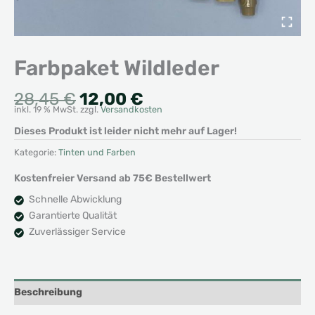
Farbpaket Wildleder
Ursprünglicher
Aktueller
28,45
€
12,00
€
inkl. 19 % MwSt.
zzgl.
Versandkosten
Preis
Preis
war:
ist:
Dieses Produkt ist leider nicht mehr auf Lager!
28,45 €
12,00 €.
Kategorie:
Tinten und Farben
Kostenfreier Versand ab 75€ Bestellwert
Schnelle Abwicklung
Garantierte Qualität
Zuverlässiger Service
Beschreibung