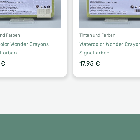
und Farben
Tinten und Farben
olor Wonder Crayons
Watercolor Wonder Crayo
lfarben
Signalfarben
5
€
17,95
€