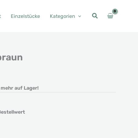
t
Einzelstücke
Kategorien
braun
her
ler
t mehr auf Lager!
.
estellwert