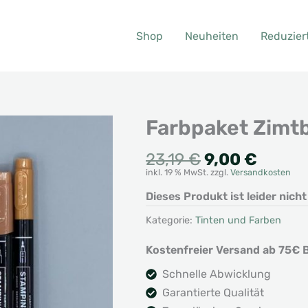
Shop
Neuheiten
Reduzier
Farbpaket Zimt
Ursprünglic
Aktuel
23,19
€
9,00
€
inkl. 19 % MwSt.
zzgl.
Versandkosten
Preis
Preis
war:
ist:
Dieses Produkt ist leider nich
23,19 €
9,00 €
Kategorie:
Tinten und Farben
Kostenfreier Versand ab 75€ B
Schnelle Abwicklung
Garantierte Qualität