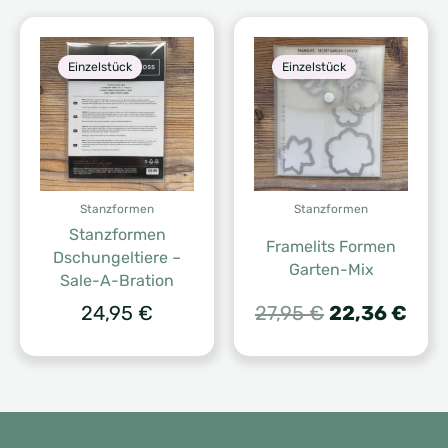
Einzelstück
Einzelstück
Stanzformen
Stanzformen
Stanzformen
Framelits Formen
Dschungeltiere –
Garten-Mix
Sale-A-Bration
Ursprünglich
Aktu
24,95
€
27,95
€
22,36
€
Preis
Prei
war:
ist:
27,95 €
22,3