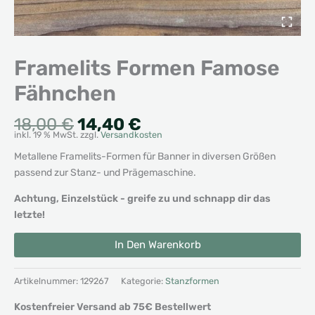
Framelits Formen Famose
Fähnchen
Ursprünglicher
Aktueller
18,00
€
14,40
€
inkl. 19 % MwSt.
zzgl.
Versandkosten
Preis
Preis
war:
ist:
Metallene Framelits-Formen für Banner in diversen Größen
18,00 €
14,40 €.
passend zur Stanz- und Prägemaschine.
Achtung, Einzelstück - greife zu und schnapp dir das
letzte!
Framelits
Alternative:
In Den Warenkorb
Formen
Famose
Fähnchen
Artikelnummer:
129267
Kategorie:
Stanzformen
Menge
Kostenfreier Versand ab 75€ Bestellwert