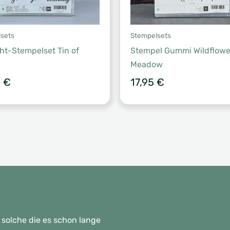
sets
Stempelsets
cht-Stempelset Tin of
Stempel Gummi Wildflowe
Meadow
0
€
17,95
€
 solche die es schon lange